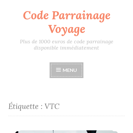
Code Parrainage
Accéder
au
Voyage
contenu
principal
Plus de 1000 euros de code parrainage
disponible immédiatement
MENU
Étiquette :
VTC
Code parrainage VTC CaoCao à Paris, 50 euros offert