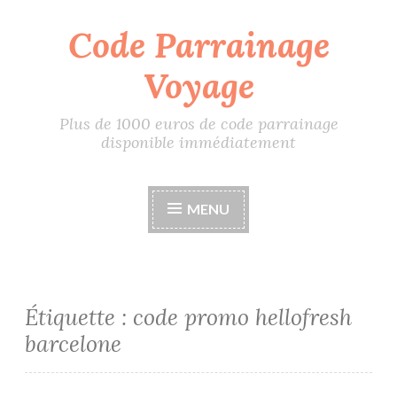
Code Parrainage
Accéder
au
Voyage
contenu
principal
Plus de 1000 euros de code parrainage
disponible immédiatement
MENU
Étiquette :
code promo hellofresh
barcelone